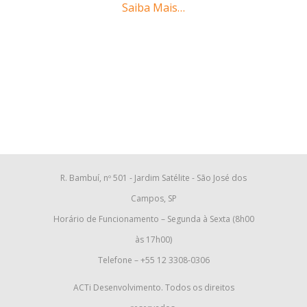
Saiba Mais…
R. Bambuí, nº 501 - Jardim Satélite - São José dos
Campos, SP
Horário de Funcionamento – Segunda à Sexta (8h00
às 17h00)
Telefone – +55 12 3308-0306
ACTi Desenvolvimento. Todos os direitos